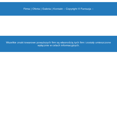
Firma
|
Oferta
|
Galeria
|
Kontakt
:: Copyright © Fantazja ::
Wszelkie znaki towarowe powyższych firm są własnością tych firm i zostały umieszczone
wyłącznie w celach informacyjnych.