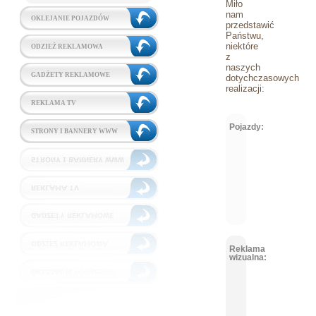
Miło
nam
OKLEJANIE POJAZDÓW
przedstawić
Państwu,
niektóre
ODZIEŻ REKLAMOWA
z
naszych
GADŻETY REKLAMOWE
dotychczasowych
realizacji:
REKLAMA TV
Pojazdy:
STRONY I BANNERY WWW
Reklama
wizualna: